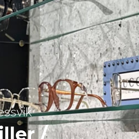
essvik
ller /