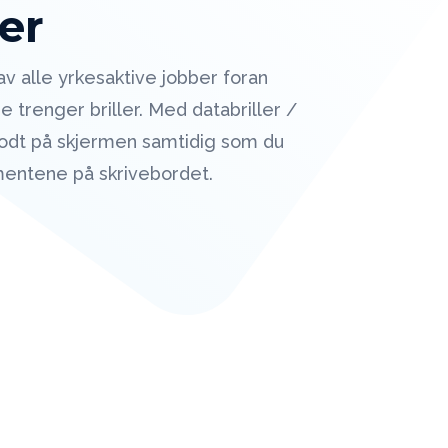
ler
v alle yrkesaktive jobber foran
e trenger briller. Med databriller /
 godt på skjermen samtidig som du
entene på skrivebordet.