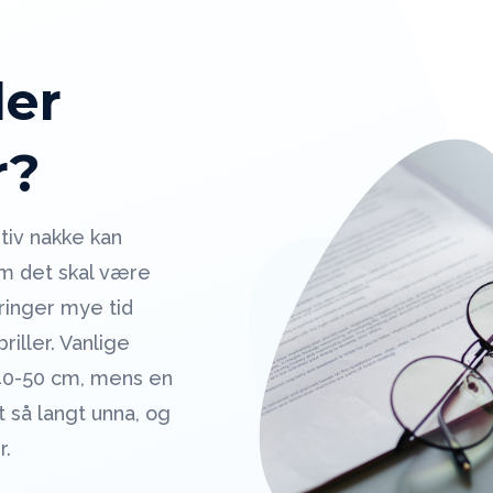
ler
r?
tiv nakke kan
m det skal være
ringer mye tid
riller. Vanlige
l 40-50 cm, mens en
 så langt unna, og
r.