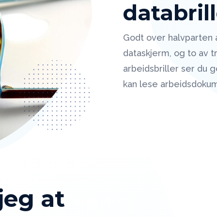
databril
Godt over halvparten a
dataskjerm, og to av tr
arbeidsbriller ser du
kan lese arbeidsdokum
jeg at