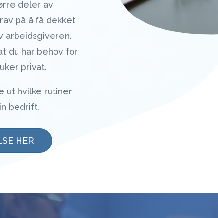
ørre deler av
rav på å få dekket
av arbeidsgiveren.
t du har behov for
uker privat.
 ut hvilke rutiner
in bedrift.
LSE HER