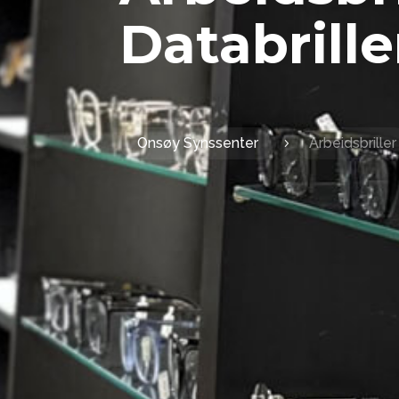
Databrille
Onsøy Synssenter
Arbeidsbriller
5