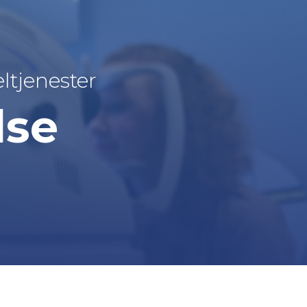
eltjenester
lse