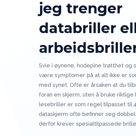
jeg trenger
databriller el
arbeidsbrille
Svie i øynene, hodepine trøtthet og s
være symptomer på at alt ikke er so
med synet. Ofte er årsaken at du tilb
foran en skjerm, uten å bruke riktige b
lesebriller er som regel tilpasset ti
dataskjerm ofte befinner seg dobbelt
derfor krever spesialtilpassede brille