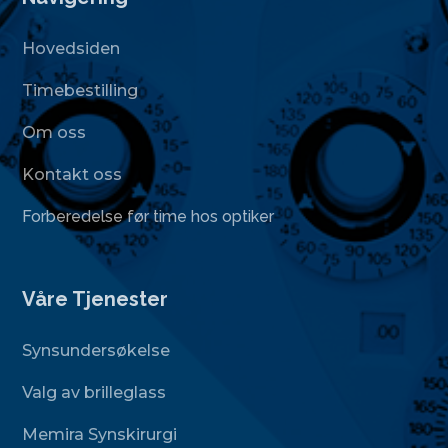
Hovedsiden
Timebestilling
Om oss
Kontakt oss
Forberedelse før time hos optiker
Våre Tjenester
Synsundersøkelse
Valg av brilleglass
Memira Synskirurgi